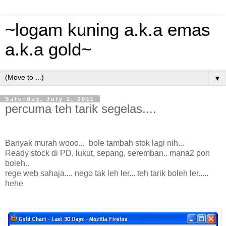
~logam kuning a.k.a emas
a.k.a gold~
▼
Saturday, July 2, 2011
percuma teh tarik segelas....
Banyak murah wooo... bole tambah stok lagi nih...
Ready stock di PD, lukut, sepang, seremban.. mana2 pon
boleh..
rege web sahaja.... nego tak leh ler... teh tarik boleh ler.....
hehe